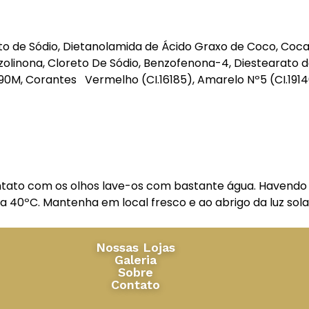
fato de Sódio, Dietanolamida de Ácido Graxo de Coco, Coca
otiazolinona, Cloreto De Sódio, Benzofenona-4, Diestearat
o 90M, Corantes Vermelho (CI.16185), Amarelo Nº5 (CI.1914
tato com os olhos lave-os com bastante água. Havendo ir
a 40ºC. Mantenha em local fresco e ao abrigo da luz so
Nossas Lojas
Galeria
Sobre
Contato