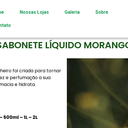
me
Nossas Lojas
Galeria
Sobre
ntato
SABONETE LÍQUIDO MORANG
heiro foi criada para tornar
iez e perfumação a sua
macia e hidrata.
 500ml – 1L – 2L